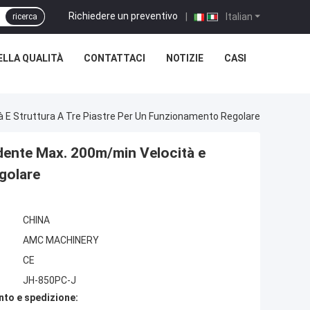
Richiedere un preventivo
|
Italian
ricerca
LLA QUALITÀ
CONTATTACI
NOTIZIE
CASI
à E Struttura A Tre Piastre Per Un Funzionamento Regolare
ndente Max. 200m/min Velocità e
egolare
CHINA
AMC MACHINERY
CE
JH-850PC-J
nto e spedizione: