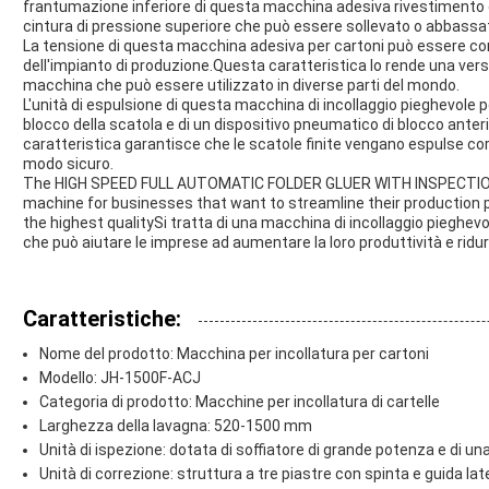
frantumazione inferiore di questa macchina adesiva rivestimento d
cintura di pressione superiore che può essere sollevato o abbas
La tensione di questa macchina adesiva per cartoni può essere con
dell'impianto di produzione.Questa caratteristica lo rende una vers
macchina che può essere utilizzato in diverse parti del mondo.
L'unità di espulsione di questa macchina di incollaggio pieghevole p
blocco della scatola e di un dispositivo pneumatico di blocco anter
caratteristica garantisce che le scatole finite vengano espulse c
modo sicuro.
The HIGH SPEED FULL AUTOMATIC FOLDER GLUER WITH INSPECTION F
machine for businesses that want to streamline their production p
the highest qualitySi tratta di una macchina di incollaggio pieghevol
che può aiutare le imprese ad aumentare la loro produttività e ridurr
Caratteristiche:
Nome del prodotto: Macchina per incollatura per cartoni
Modello: JH-1500F-ACJ
Categoria di prodotto: Macchine per incollatura di cartelle
Larghezza della lavagna: 520-1500 mm
Unità di ispezione: dotata di soffiatore di grande potenza e di 
Unità di correzione: struttura a tre piastre con spinta e guida lat