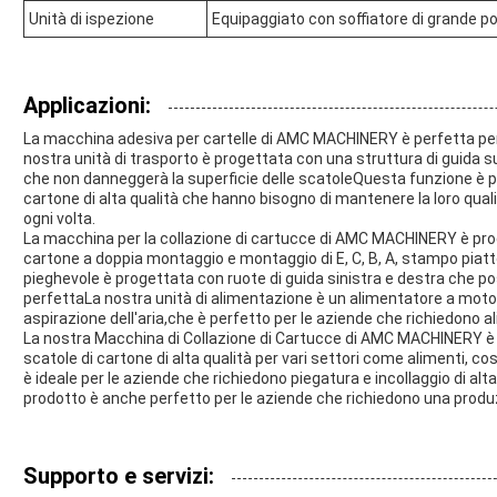
Unità di ispezione
Equipaggiato con soffiatore di grande p
Applicazioni:
La macchina adesiva per cartelle di AMC MACHINERY è perfetta per 
nostra unità di trasporto è progettata con una struttura di guida s
che non danneggerà la superficie delle scatoleQuesta funzione è p
cartone di alta qualità che hanno bisogno di mantenere la loro quali
ogni volta.
La macchina per la collazione di cartucce di AMC MACHINERY è prog
cartone a doppia montaggio e montaggio di E, C, B, A, stampo piatto
pieghevole è progettata con ruote di guida sinistra e destra che 
perfettaLa nostra unità di alimentazione è un alimentatore a motore
aspirazione dell'aria,che è perfetto per le aziende che richiedono a
La nostra Macchina di Collazione di Cartucce di AMC MACHINERY è p
scatole di cartone di alta qualità per vari settori come alimenti, co
è ideale per le aziende che richiedono piegatura e incollaggio di alta p
prodotto è anche perfetto per le aziende che richiedono una produzi
Supporto e servizi: