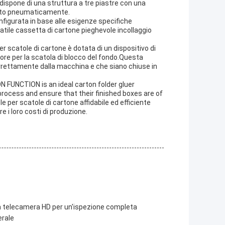
ispone di una struttura a tre piastre con una
sato pneumaticamente.
figurata in base alle esigenze specifiche
atile cassetta di cartone pieghevole incollaggio
er scatole di cartone è dotata di un dispositivo di
iore per la scatola di blocco del fondo.Questa
orrettamente dalla macchina e che siano chiuse in
UNCTION is an ideal carton folder gluer
rocess and ensure that their finished boxes are of
e per scatole di cartone affidabile ed efficiente
e i loro costi di produzione.
una telecamera HD per un'ispezione completa
erale