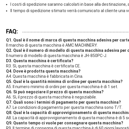
I costi di spedizione saranno calcolati in base alla destinazione,
Il tempo di spedizione stimato verrà comunicato al cliente una v
FAQ:
Q1. Qual è il nome di marca di questa macchina adesiva per cart
Il marchio di questa macchina è AMC MACHINERY.
Q2. Qual è il numero di modello di questa macchina adesiva per 
Il numero di modello di questa macchina è JH-850PC-J.
D3. Questa macchina è certificata?
R3. Sì, questa macchina è certificata CE.
Q4. Dove è prodotta questa macchina?
A4. Questa macchina è fabbricata in Cina.
Q5. Qual è la quantità minima di ordine per questa macchina?
A5. Il numero minimo di ordini per questa macchina è di 1 set.
Q6. Si può negoziare il prezzo di questa macchina?
A6. Sì, il prezzo di questa macchina è negoziabile.
Q7. Quali sono i termini di pagamento per questa macchina?
A7. Le condizioni di pagamento per questa macchina sono T/T.
Q8. Qual è la capacità di approvvigionamento di questa macchin
A8. La capacità di approvvigionamento di questa macchina è di 5 s
Q9. Quanto tempo ci vuole per consegnare questa macchina?
R9. Il termine di consegna di questa macchina è di 60 giorni lavorati