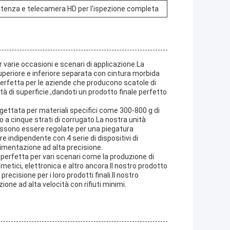
otenza e telecamera HD per l'ispezione completa
varie occasioni e scenari di applicazione.La
uperiore e inferiore separata con cintura morbida
erfetta per le aziende che producono scatole di
tà di superficie.,dandoti un prodotto finale perfetto
ettata per materiali specifici come 300-800 g di
 a cinque strati di corrugato.La nostra unità
possono essere regolate per una piegatura
 indipendente con 4 serie di dispositivi di
limentazione ad alta precisione.
erfetta per vari scenari come la produzione di
smetici, elettronica e altro ancora.Il nostro prodotto
recisione per i loro prodotti finali.Il nostro
one ad alta velocità con rifiuti minimi.